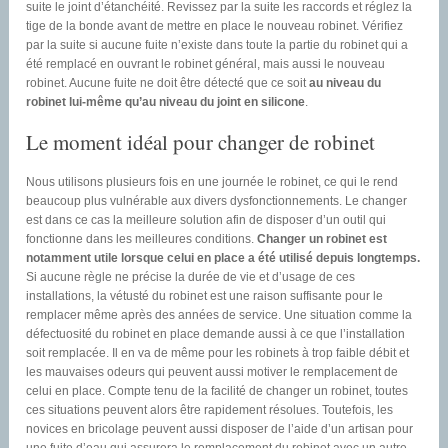
suite le joint d’étanchéité. Revissez par la suite les raccords et réglez la
tige de la bonde avant de mettre en place le nouveau robinet. Vérifiez
par la suite si aucune fuite n’existe dans toute la partie du robinet qui a
été remplacé en ouvrant le robinet général, mais aussi le nouveau
robinet. Aucune fuite ne doit être détecté que ce soit
au niveau du
robinet lui-même qu’au niveau du joint en silicone
.
Le moment idéal pour changer de robinet
Nous utilisons plusieurs fois en une journée le robinet, ce qui le rend
beaucoup plus vulnérable aux divers dysfonctionnements. Le changer
est dans ce cas la meilleure solution afin de disposer d’un outil qui
fonctionne dans les meilleures conditions.
Changer un robinet est
notamment utile lorsque celui en place a été utilisé depuis longtemps.
Si aucune règle ne précise la durée de vie et d’usage de ces
installations, la vétusté du robinet est une raison suffisante pour le
remplacer même après des années de service. Une situation comme la
défectuosité du robinet en place demande aussi à ce que l’installation
soit remplacée. Il en va de même pour les robinets à trop faible débit et
les mauvaises odeurs qui peuvent aussi motiver le remplacement de
celui en place. Compte tenu de la facilité de changer un robinet, toutes
ces situations peuvent alors être rapidement résolues. Toutefois, les
novices en bricolage peuvent aussi disposer de l’aide d’un artisan pour
une fuite d’eau qui assurera le remplacement du robinet avec un autre